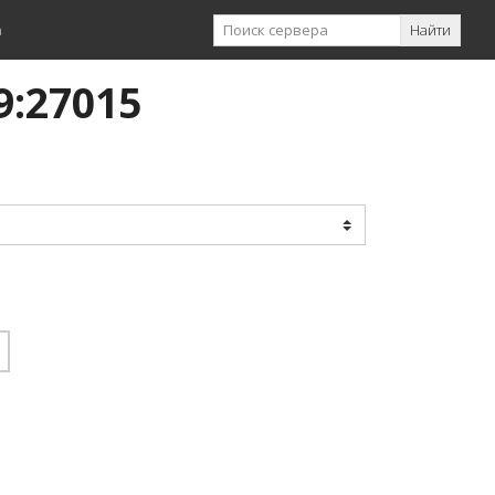
а
Найти
9:27015