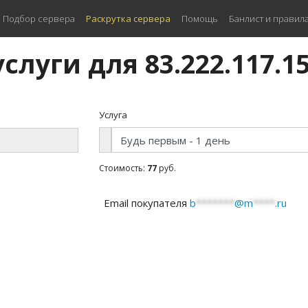
Подбор сервера
Раскрутка сервера
Помощь
Банлист и правил
слуги для 83.222.117.1
Услуга
Стоимость:
77
руб.
Email покупателя
b
*******
@m
****
.ru