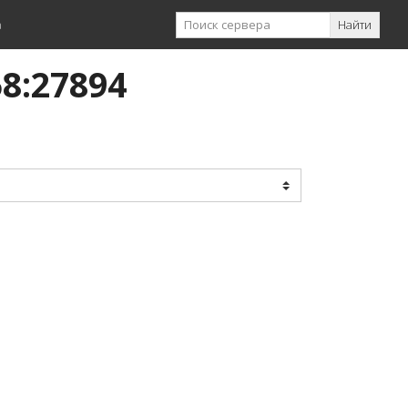
а
Найти
58:27894