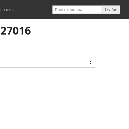
 правила
Найти
:27016