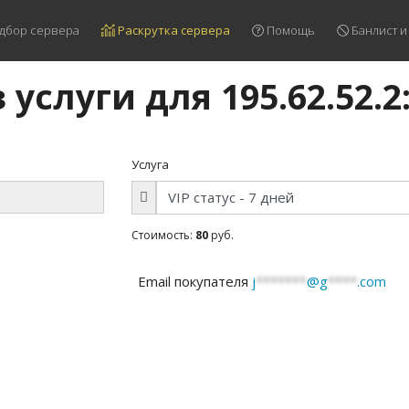
дбор сервера
Раскрутка сервера
Помощь
Банлист и
 услуги для 195.62.52.2
Услуга
Стоимость:
80
руб.
Email покупателя
j
*******
@g
****
.com