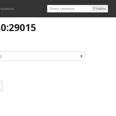
 правила
Найти
30:29015