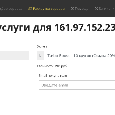
дбор сервера
Раскрутка сервера
Помощь
Банлист и
слуги для 161.97.152.2
Услуга
Стоимость:
280
руб.
Email покупателя