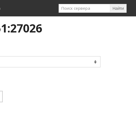
а
Найти
51:27026