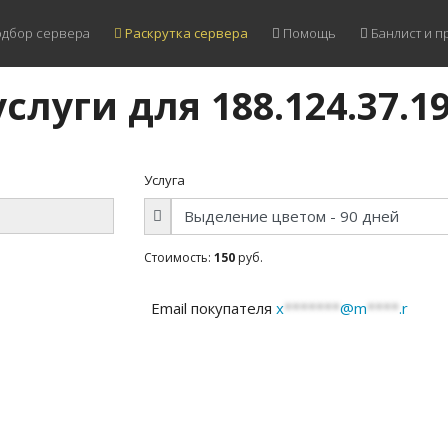
дбор сервера
Раскрутка сервера
Помощь
Банлист и п
слуги для 188.124.37.1
Услуга
Стоимость:
150
руб.
Email покупателя
x
*******
@m
****
.r