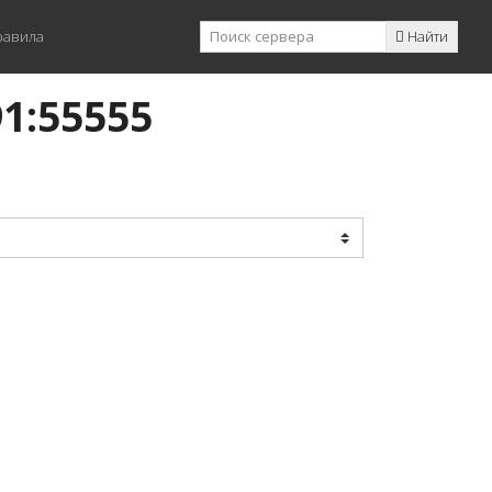
равила
Найти
91:55555