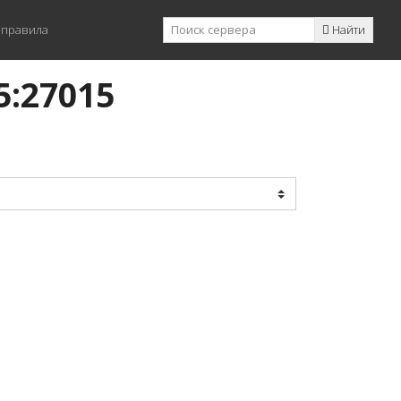
 правила
Найти
5:27015