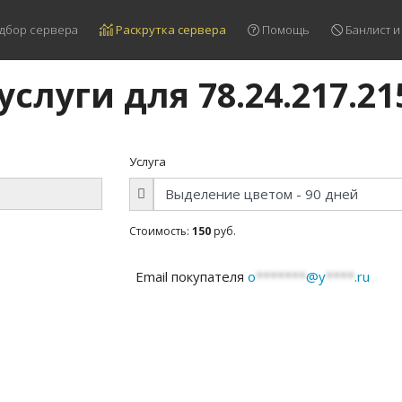
дбор сервера
Раскрутка сервера
Помощь
Банлист и
услуги для 78.24.217.21
Услуга
Стоимость:
150
руб.
Email покупателя
o
*******
@y
****
.ru