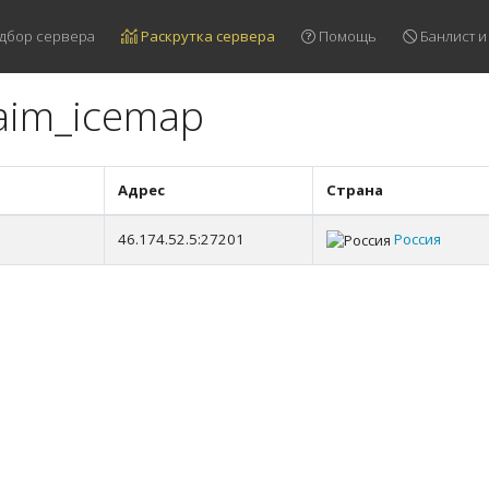
дбор сервера
Раскрутка сервера
Помощь
Банлист и
 aim_icemap
Адрес
Страна
46.174.52.5:27201
Россия