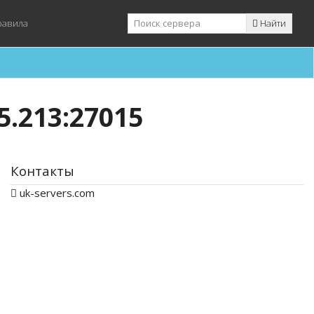
равила
Найти
5.213:27015
Контакты
uk-servers.com