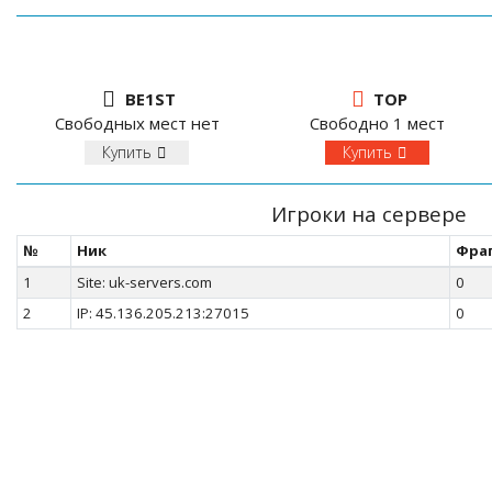
BE1ST
TOP
Свободных мест нет
Свободно 1 мест
Купить
Купить
Игроки на сервере
№
Ник
Фра
1
Site: uk-servers.com
0
2
IP: 45.136.205.213:27015
0