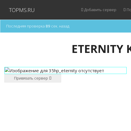
TOPMS.RU
Добавить сервер
По
Последняя проверка
89
сек. назад
ETERNITY K
Привязать сервер