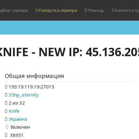
дбор сервера
Раскрутка сервера
Помощь
Банлист и п
NIFE - NEW IP: 45.136.20
Общая информация
193.19.119.19:27015
35hp_eternity
2 из 32
Knife
Украина
Включен
38951