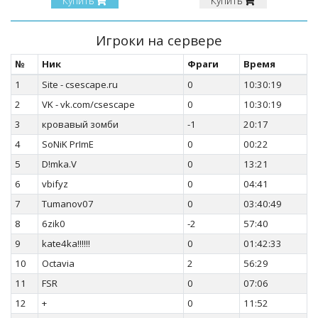
Купить
Купить
Игроки на сервере
№
Ник
Фраги
Время
1
Site - csescape.ru
0
10:30:19
2
VK - vk.com/csescape
0
10:30:19
3
кровавый зомби
-1
20:17
4
SoNiK PrImE
0
00:22
5
D!mka.V
0
13:21
6
vbifyz
0
04:41
7
Tumanov07
0
03:40:49
8
6zik0
-2
57:40
9
kate4ka!!!!!!
0
01:42:33
10
Octavia
2
56:29
11
FSR
0
07:06
12
+
0
11:52