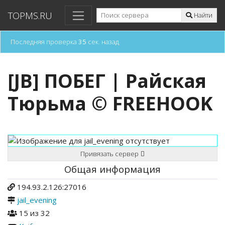
TOPMS.RU
Найти
Последняя проверка
35
сек. назад
[JB] ПОБЕГ | Райская
Тюрьма © FREEHOOK
Привязать сервер
Общая информация
194.93.2.126:27016
jail_evening
15 из 32