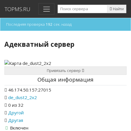
TOPMS.RU
Найти
Последняя проверка
192
сек. назад
Адекватный сервер
Привязать сервер
Общая информация
46.174.50.157:27015
de_dust2_2x2
0 из 32
Другой
Другая
Включен