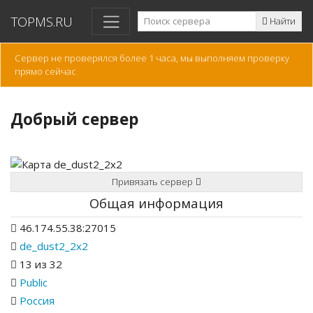
TOPMS.RU
Найти
Сервер не проверялся более 1 часа, мы выполняем проверку
прямо сейчас
Добрый сервер
Привязать сервер
Общая информация
46.174.55.38:27015
de_dust2_2x2
13 из 32
Public
Россия