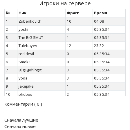
Игроки на сервере
№
Ник
Фраги
Время
1
Zubenkovich
10
04:08
2
yoshi
4
05:35:34
3
The BiG SMUT
1
05:35:34
4
Tulebayev
12
23:32
5
red devil
0
05:35:34
6
Smok3
0
05:35:34
7
8|@@d$h@t
3
05:35:34
8
yoda
3
05:35:34
9
jakejake
1
05:35:34
10
phobos
2
05:35:34
11
Fat Matt
2
05:35:34
Комментарии (
0
)
12
джексон
0
01:52:32
13
A S P E D
0
24:10
Сначала лучшие
Сначала новые