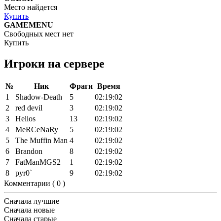
Место найдется
Купить
GAMEMENU
Свободных мест нет
Купить
Игроки на сервере
№
Ник
Фраги
Время
1
Shadow-Death
5
02:19:02
2
red devil
3
02:19:02
3
Helios
13
02:19:02
4
MeRCeNaRy
5
02:19:02
5
The Muffin Man
4
02:19:02
6
Brandon
8
02:19:02
7
FatManMGS2
1
02:19:02
8
pyr0`
9
02:19:02
Комментарии (
0
)
Сначала лучшие
Сначала новые
Сначала старые