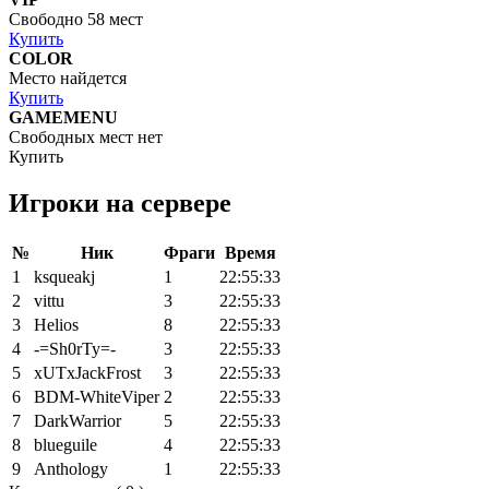
Свободно 58 мест
Купить
COLOR
Место найдется
Купить
GAMEMENU
Свободных мест нет
Купить
Игроки на сервере
№
Ник
Фраги
Время
1
ksqueakj
1
22:55:33
2
vittu
3
22:55:33
3
Helios
8
22:55:33
4
-=Sh0rTy=-
3
22:55:33
5
xUTxJackFrost
3
22:55:33
6
BDM-WhiteViper
2
22:55:33
7
DarkWarrior
5
22:55:33
8
blueguile
4
22:55:33
9
Anthology
1
22:55:33