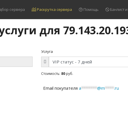
дбор сервера
Раскрутка сервера
Помощь
Банлист и
услуги для 79.143.20.19
Услуга
Стоимость:
80
руб.
Email покупателя
a
*******
@m
****
.ru