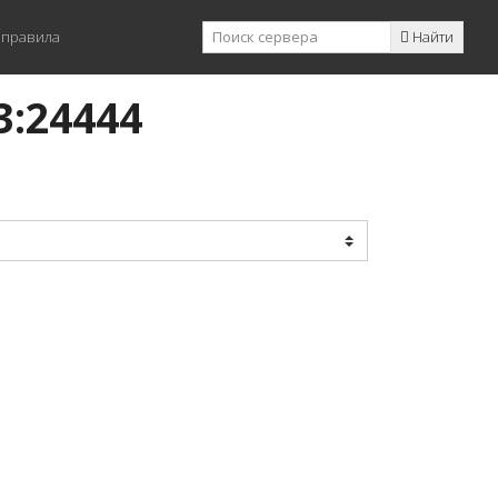
 правила
Найти
3:24444