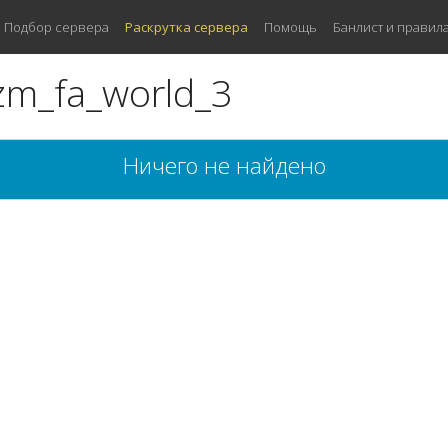
Подбор сервера
Раскрутка сервера
Помощь
Банлист и правил
zm_fa_world_3
Ничего не найдено