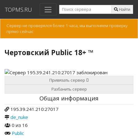
TOPMS.RU
Найти
Сервер не проверялся более 1 часа, мы выполняем проверку
прямо сейчас
Чертовский Public 18+ ™
Привязать сервер
Разбанить сервер
Общая информация
195.39.241.210:27017
de_nuke
0 из 16
Public