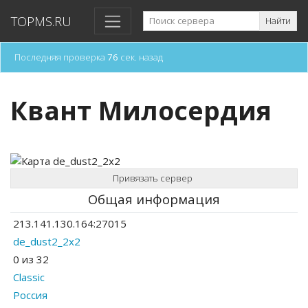
TOPMS.RU
Найти
Последняя проверка
76
сек. назад
Квант Милосердия
Привязать сервер
Общая информация
213.141.130.164:27015
de_dust2_2x2
0 из 32
Classic
Россия