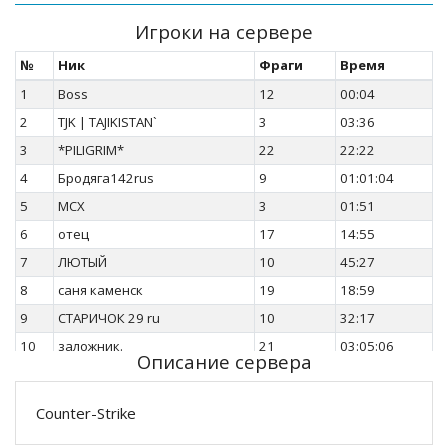
Игроки на сервере
№
Ник
Фраги
Время
1
Boss
12
00:04
2
TJK | TAJIKISTAN`
3
03:36
3
*PILIGRIM*
22
22:22
4
Бродяга142rus
9
01:01:04
5
MCX
3
01:51
6
отец
17
14:55
7
ЛЮТЫЙ
10
45:27
8
саня каменск
19
18:59
9
СТАРИЧОК 29 ru
10
32:17
10
заложник.
21
03:05:06
Описание сервера
11
energetik
24
29:45
12
ТЕХНАДЗОР
9
06:36
Counter-Strike
13
ахмед
8
13:01