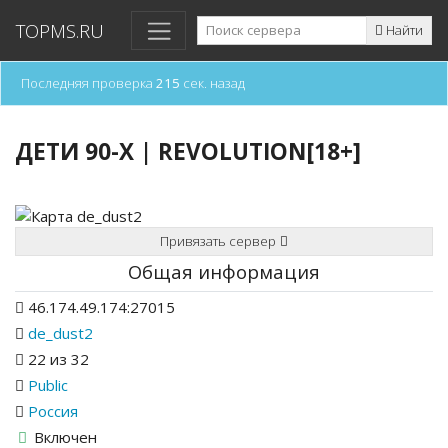
TOPMS.RU
Найти
Последняя проверка
215
сек. назад
ДЕТИ 90-X | REVOLUTION[18+]
Привязать сервер
Общая информация
46.174.49.174:27015
de_dust2
22 из 32
Public
Россия
Включен