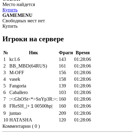
Место найдется
Купить
GAMEMENU
Свободных мест нет
Купить
Игроки на сервере
№
Ник
Фраги
Время
1
kc1.6
143
01:28:06
2
BB_MBD(64RUS)
161
01:28:06
3
M-OFF
156
01:28:06
4
vasek
158
01:28:06
5
Fangoria
139
01:28:06
6
Caballero
103
01:28:06
7
:<:GhOSt<*>SnYp3R:>:
160
01:28:06
8
FReSH_|+１00500hp|
160
01:28:06
9
juntao
209
01:28:06
10
HATASHA
120
01:28:06
Комментарии (
0
)