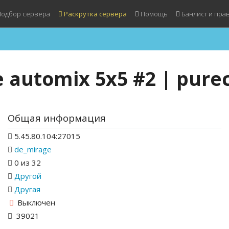
одбор сервера
Раскрутка сервера
Помощь
Банлист и пра
 automix 5x5 #2 | pure
Общая информация
5.45.80.104:27015
de_mirage
0 из 32
Другой
Другая
Выключен
39021