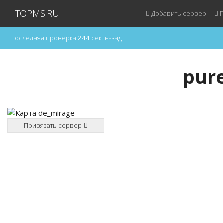
TOPMS.RU
Добавить сервер
П
Последняя проверка
244
сек. назад
pure
Привязать сервер