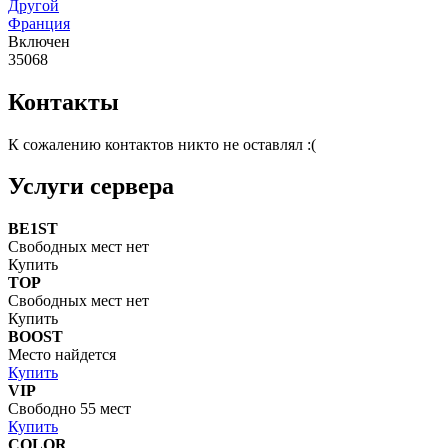
Другой
Франция
Включен
35068
Контакты
К сожалению контактов никто не оставлял :(
Услуги сервера
BE1ST
Свободных мест нет
Купить
TOP
Свободных мест нет
Купить
BOOST
Место найдется
Купить
VIP
Свободно 55 мест
Купить
COLOR