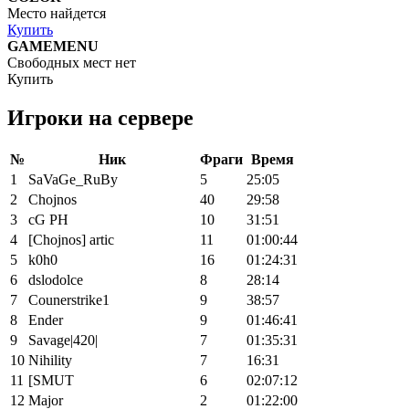
Место найдется
Купить
GAMEMENU
Свободных мест нет
Купить
Игроки на сервере
№
Ник
Фраги
Время
1
SaVaGe_RuBy
5
25:05
2
Chojnos
40
29:58
3
cG PH
10
31:51
4
[Chojnos] artic
11
01:00:44
5
k0h0
16
01:24:31
6
dslodolce
8
28:14
7
Counerstrike1
9
38:57
8
Ender
9
01:46:41
9
Savage|420|
7
01:35:31
10
Nihility
7
16:31
11
[SMUT
6
02:07:12
12
Major
2
01:22:00