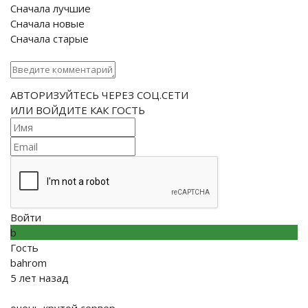
13
ПИПИСЬКА
9
11:33
Сначала лучшие
Сначала новые
14
Samurai
30
15:52
Сначала старые
15
[R35] Player
7
17:17
16
ShArAvOi
5
08:50
17
AnastaciA
8
06:48
АВТОРИЗУЙТЕСЬ ЧЕРЕЗ СОЦ.СЕТИ
ИЛИ ВОЙДИТЕ КАК ГОСТЬ
Войти
b
Гость
bahrom
5 лет назад