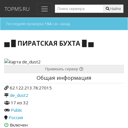
TOPMS.RU
Найти
Последняя проверка
194
сек. назад
▅ █ ПИРАТСКАЯ БУХТА █ ▅
Привязать сервер
Общая информация
62.122.213.78:27015
de_dust2
17 из 32
Public
Россия
Включен