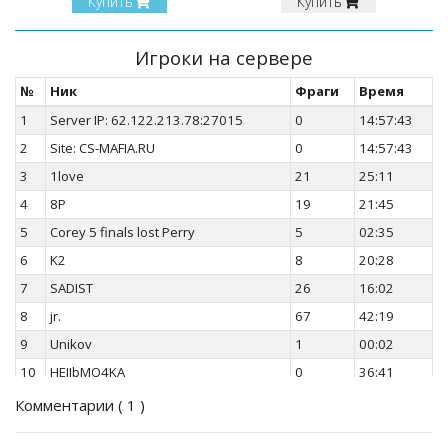
Купить
Купить
Игроки на сервере
№
Ник
Фраги
Время
1
Server IP: 62.122.213.78:27015
0
14:57:43
2
Site: CS-MAFIA.RU
0
14:57:43
3
1love
21
25:11
4
8P
19
21:45
5
Corey 5 finals lost Perry
5
02:35
6
K2
8
20:28
7
SADIST
26
16:02
8
jr.
67
42:19
9
Unikov
1
00:02
10
HEJIbMO4KA
0
36:41
11
18+
23
51:19
Комментарии (
1
)
12
Garik
16
25:41