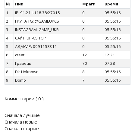
№
Ник
Фраги
Время
1
IP: 91.211.118.38:27015
0
05:55:16
2
ГРУПА TG: @GAMEUPCS
0
05:55:16
3
INSTAGRAM: GAME_UKR
0
05:55:16
4
САЙТ: UP-CS.TOP
0
05:55:16
5
АДМ/VIP: 0991158311
0
05:55:16
6
creat
12
12:21
7
Гравець
70
07:28
8
Dk-Unknown
8
05:55:16
9
Domo
7
05:55:16
Комментарии (
0
)
Сначала лучшие
Сначала новые
Сначала старые