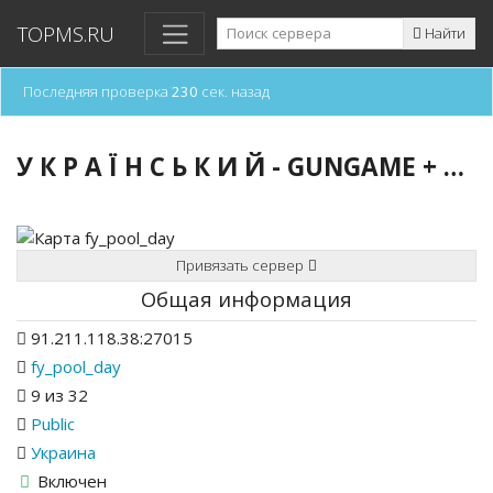
TOPMS.RU
Найти
Последняя проверка
230
сек. назад
У К Р А Ї Н С Ь К И Й - GUNGAME + SKILL - [ © 18+ ]
Привязать сервер
Общая информация
91.211.118.38:27015
fy_pool_day
9 из 32
Public
Украина
Включен