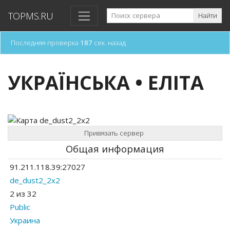
TOPMS.RU
Найти
Последняя проверка
187
сек. назад
УКРАЇНСЬКА • ЕЛІТА
Привязать сервер
Общая информация
91.211.118.39:27027
de_dust2_2x2
2 из 32
Public
Украина