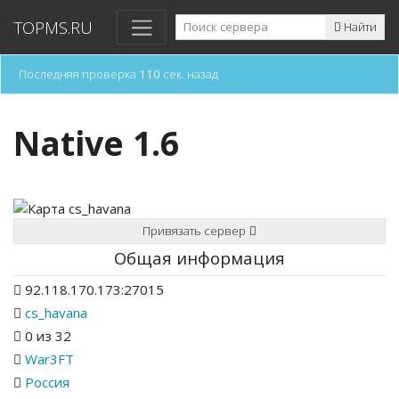
TOPMS.RU
Найти
Последняя проверка
110
сек. назад
Native 1.6
Привязать сервер
Общая информация
92.118.170.173:27015
cs_havana
0 из 32
War3FT
Россия