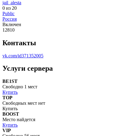
jail_alesta
0 из 20
Public
Россия
Включен
12810
Контакты
vk.com/id371352005
Услуги сервера
BE1ST
Свободно 1 мест
Купить
TOP
Свободных мест нет
Купить
BOOST
Место найдется
Купить
VIP
Свободно 56 мест