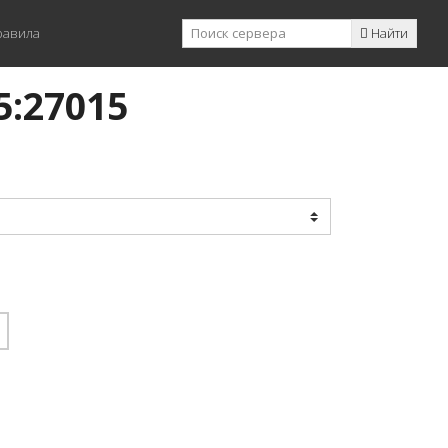
равила
Найти
5:27015