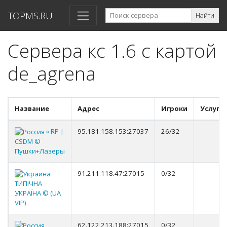
TOPMS.RU
Найти
Сервера кс 1.6 с картой
de_agrena
Название
Адрес
Игроки
Услуги
» RP |
95.181.158.153:27037
26/32
CSDM ©
Пушки+Лазеры
91.211.118.47:27015
0/32
ТИПІЧНА
УКРАЇНА © (UA
VIP)
62.122.213.188:27015
0/32