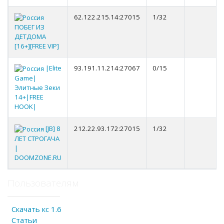
62.122.215.14:27015
1/32
ПОБЕГ ИЗ
ДЕТДОМА
[16+][FREE VIP]
|Elite
93.191.11.214:27067
0/15
Game|
Элитные Зеки
14+|FREE
HOOK|
[JB] 8
212.22.93.172:27015
1/32
ЛЕТ СТРОГАЧА
|
DOOMZONE.RU
Пользователям
Скачать кс 1.6
Статьи