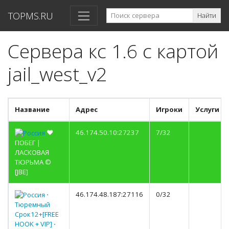
TOPMS.RU
Найти
Сервера кс 1.6 с картой
jail_west_v2
Название
Адрес
Игроки
Услуги
♥
46.174.50.10:27237
7/32
ПОБЕГ |
ЛАСКОВАЯ
ТЮРЬМА ©
[JBE]
⋅
46.174.48.187:27116
0/32
Тюремный
Срок12+[FREE
HOOK + VIP] ⋅