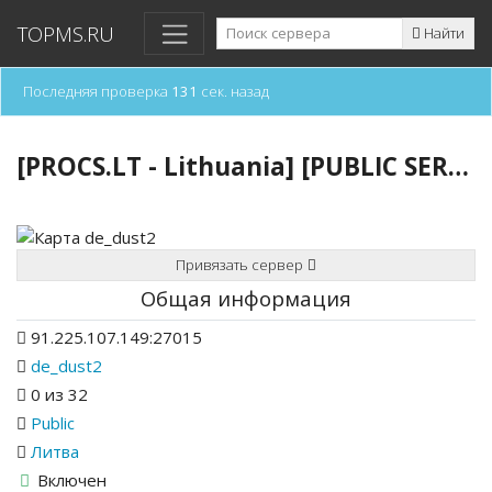
TOPMS.RU
Найти
Последняя проверка
131
сек. назад
[PROCS.LT - Lithuania] [PUBLIC SERVER] *=FREE VIP=* 凸(-_-)凸
Привязать сервер
Общая информация
91.225.107.149:27015
de_dust2
0 из 32
Public
Литва
Включен