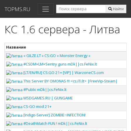
TOPMS.RU
Найти
КС 1.6 сервера - Литва
Название
« GILZE.LT » CS:GO « Monster Energy »
#CSDM+LM+Sentry guns mDk||cs.FeNix.lt
[LT/EN/RU] CS:GO 21+ [VIP] | WarzoneCS.com
This Server BY OMONAS !!! <cs.iTi.lt> |FreeVip-Steam|
#Public mDk||cs.FeNix.lt
MSDGAMES.RU | GUNGAME
CS-GO mod 21+
[Indigo-Server] ZOMBIE~INFECTION!
#DeathMatch FUN ! mDk||cs.FeNix.lt