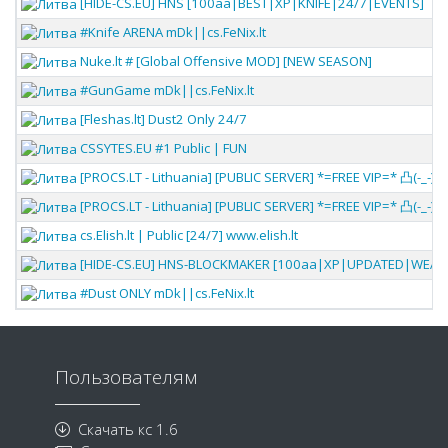
[HIDE-CS.EU] HNS [100aa|BEST|XP|KNIFE|24/7|EVENTS]
#Knife ARENA mDk||cs.FeNix.lt
Nuke.lt # [Global Offensive MOD] [NEW SEASON]
#GunGame mDk||cs.FeNix.lt
[Fleshas.lt] Dust2 Only 24/7
CSSYTES.EU #1 Public | FUN
[PROCS.LT - Lithuania] [PUBLIC SERVER] *=FREE VIP=* 凸(-_-)凸
[PROCS.LT - Lithuania] [PUBLIC SERVER] *=FREE VIP=* 凸(-_-)凸
cs.Elish.lt | Public [24/7] www.elish.lt
[HIDE-CS.EU] HNS-BLOCKMAKER [100aa|XP|UPDATED|WEAPON
#Dust ONLY mDk||cs.FeNix.lt
Пользователям
Скачать кс 1.6