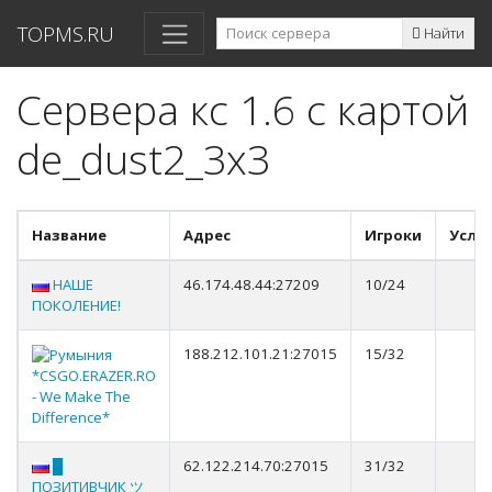
TOPMS.RU
Найти
Сервера кс 1.6 с картой
de_dust2_3x3
Название
Адрес
Игроки
Услу
НАШЕ
46.174.48.44:27209
10/24
ПОКОЛЕНИЕ!
188.212.101.21:27015
15/32
*CSGO.ERAZER.RO
- We Make The
Difference*
█
62.122.214.70:27015
31/32
ПОЗИТИВЧИК ツ